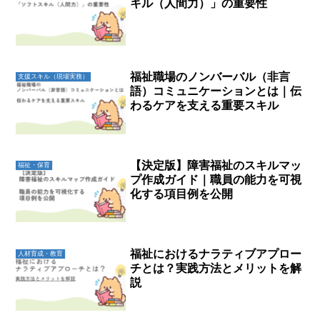
キル（人間力）」の重要性
福祉職場のノンバーバル（非言
支援スキル（現場実務）
語）コミュニケーションとは｜伝
わるケアを支える重要スキル
【決定版】障害福祉のスキルマッ
福祉・保育
プ作成ガイド｜職員の能力を可視
化する項目例を公開
福祉におけるナラティブアプロー
人材育成・教育
チとは？実践方法とメリットを解
説