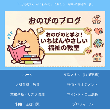
「わからない」が「わかる」に変わる、福祉の最初の一歩。
ホーム
支援スキル（現場実務）
人材育成・教育
評価・マネジメント
業務判断・リスク管理
マインド・自己成長
制度・基礎知識
プロフィール