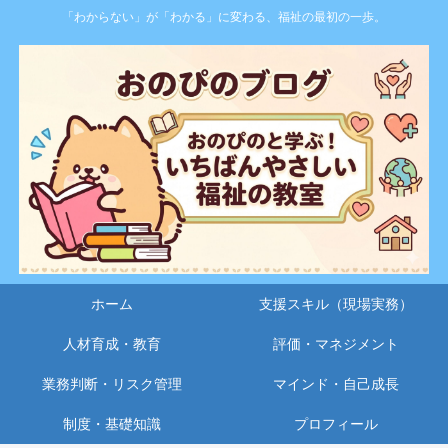
「わからない」が「わかる」に変わる、福祉の最初の一歩。
ホーム
支援スキル（現場実務）
人材育成・教育
評価・マネジメント
業務判断・リスク管理
マインド・自己成長
制度・基礎知識
プロフィール