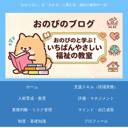
「わからない」が「わかる」に変わる、福祉の最初の一歩。
ホーム
支援スキル（現場実務）
人材育成・教育
評価・マネジメント
業務判断・リスク管理
マインド・自己成長
制度・基礎知識
プロフィール