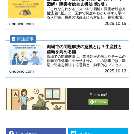
図解〉障害者総合支援法 第3版」
『これならわかる〈スッキリ図解〉障害者総合支
援法 第3版』は、図解で制度をわかりやすく学べ
る入門書。最新の法改正にも対応し、福祉現場や
学習にも役立つ一冊です。
2025.10.15
onopino.com
職場での問題解決の意義とは？生産性と
信頼を高める鍵
職場での問題解決は、業務効率の向上やチームの
信頼関係構築に欠かせません。この記事では、職
場で問題を解決する意義と、効果的なプロセスを
わかりやすく解説します。
2025.10.13
onopino.com
Follow me!
Facebook
twitter