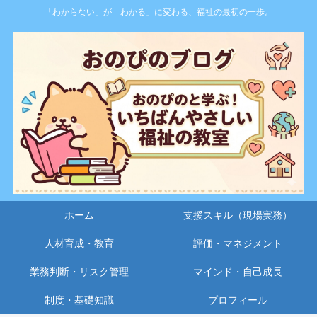
「わからない」が「わかる」に変わる、福祉の最初の一歩。
ホーム
支援スキル（現場実務）
人材育成・教育
評価・マネジメント
業務判断・リスク管理
マインド・自己成長
制度・基礎知識
プロフィール