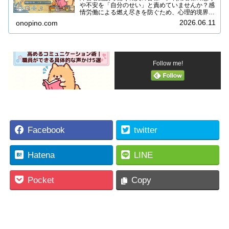
や不安を「自分のせい」と責めていませんか？感
情労働による燃え尽きを防ぐため、心理的境界線
の引き方や「氷山の一角」理論など、自分を守り
2026.06.11
onopino.com
ながら専門性を発揮する思考法を解説。心の負担
を軽くする処方箋をお届けします。
Follow me!
Facebook
twitter
Hatena
LINE
Pocket
Copy