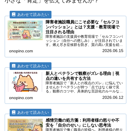
小さな「肯定」を伝えてみませんか？
障害者施設職員にこそ必要な「セルフコ
ンパッション」とは？支援・教育現場で
注目される理由
障害者施設の支援員や教育現場で「セルフコンパ
ッション（自分への慈しみ）」が注目されていま
す。燃え尽き症候群を防ぎ、質の高い支援を続け
るために不可欠なこの概念。なぜ今必要なのか、
2026.06.15
onopino.com
その理由と具体的なメリットを分かりやすく解説
します。
新人とベテランで観察がズレる理由｜視
点の違いを共有する方法
障害者施設で「新人との視点のズレ」に悩んでい
ませんか？ベテランが持つ「点ではなく線で見
る」観察のコツや、具体的な言語化のルールな
ど、現場の支援力を底上げする共有方法を解説。
2026.06.12
onopino.com
チームの連携をスムーズにし、事故防止とケアの
質向上を実現しましょう。
感情労働の処方箋：利用者様の怒りや不
安を「自分のせい」にしない思考法
障害者施設で働く職員の皆様へ。利用者様の怒り