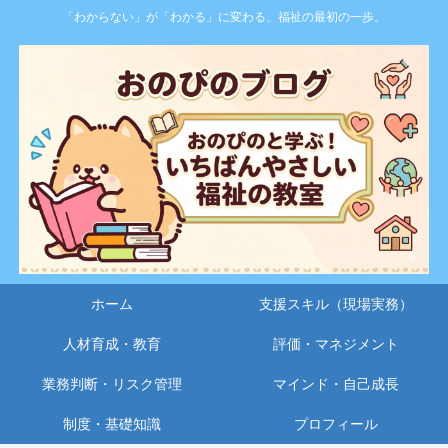
「わからない」が「わかる」に変わる、福祉の最初の一歩。
ホーム
支援スキル（現場実務）
人材育成・教育
評価・マネジメント
業務判断・リスク管理
マインド・自己成長
制度・基礎知識
プロフィール