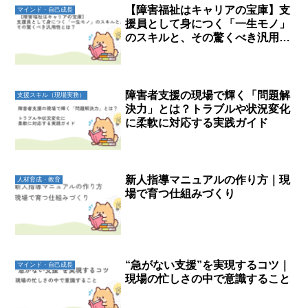
【障害福祉はキャリアの宝庫】支
マインド・自己成長
援員として身につく「一生モノ」
のスキルと、その驚くべき汎用性
とは？
障害者支援の現場で輝く「問題解
支援スキル（現場実務）
決力」とは？トラブルや状況変化
に柔軟に対応する実践ガイド
新人指導マニュアルの作り方｜現
人材育成・教育
場で育つ仕組みづくり
“急がない支援”を実現するコツ｜
マインド・自己成長
現場の忙しさの中で意識すること