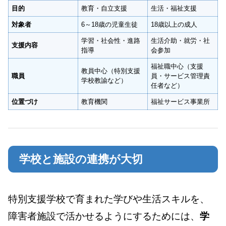
目的
教育・自立支援
生活・福祉支援
対象者
6～18歳の児童生徒
18歳以上の成人
学習・社会性・進路
生活介助・就労・社
支援内容
指導
会参加
福祉職中心（支援
教員中心（特別支援
職員
員・サービス管理責
学校教諭など）
任者など）
位置づけ
教育機関
福祉サービス事業所
学校と施設の連携が大切
特別支援学校で育まれた学びや生活スキルを、
障害者施設で活かせるようにするためには、
学