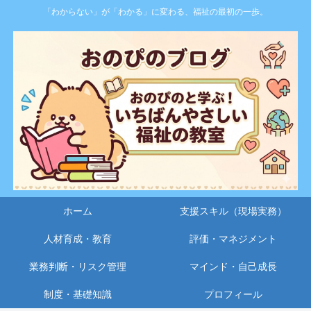
「わからない」が「わかる」に変わる、福祉の最初の一歩。
ホーム
支援スキル（現場実務）
人材育成・教育
評価・マネジメント
業務判断・リスク管理
マインド・自己成長
制度・基礎知識
プロフィール