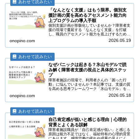
「なんとなく支援」はもう限界。個別支
援計画の質を高めるアセスメント能力向
上プログラムの導入手順
個別支援計画が形骸化していませんか？障害者支
援の現場で蔓延する「なんとなく支援」を打破
し、職員のアセスメント能力を底上げするための
具体的手順を5ステップで解説。氷山モデルやス
2026.05.19
onopino.com
トレングス視点を取り入れ、実地指導にも強い質
の高い計画書作成を目指しましょう。
なぜパニックは起きる？氷山モデルで読
み解く障害者支援の視点と具体的ステッ
プ
障害者施設の現場で、利用者さんの「困った行
動」に悩んでいませんか？本記事では、支援の質
を高める思考フレームワーク「氷山モデル」を徹
底解説。行動の裏に隠れた原因（感覚過敏や不安
2026.05.18
onopino.com
など）を分析し、環境調整や具体的な支援に繋げ
る手順をわかりやすく紹介します。
自己肯定感が低いと感じる理由｜心理的
背景とよくある誤解
障害者施設職員が「自己肯定感が低い」と感じる
原因は能力不足ではなく、福祉特有の心理的背景
にあります。感情労働の疲れや成果の見えにくさ