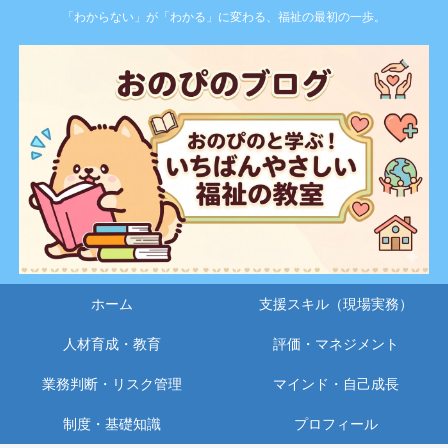
「わからない」が「わかる」に変わる、福祉の最初の一歩。
ホーム
支援スキル（現場実務）
人材育成・教育
評価・マネジメント
業務判断・リスク管理
マインド・自己成長
制度・基礎知識
プロフィール