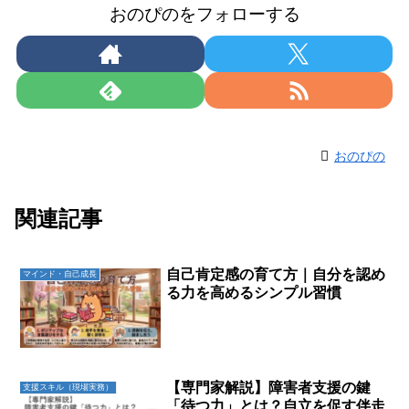
おのぴのをフォローする
おのぴの
関連記事
自己肯定感の育て方｜自分を認め
マインド・自己成長
る力を高めるシンプル習慣
【専門家解説】障害者支援の鍵
支援スキル（現場実務）
「待つ力」とは？自立を促す伴走