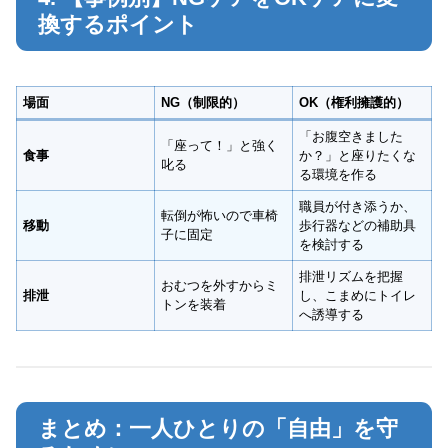
換するポイント
場面
NG（制限的）
OK（権利擁護的）
「お腹空きました
「座って！」と強く
食事
か？」と座りたくな
叱る
る環境を作る
職員が付き添うか、
転倒が怖いので車椅
移動
歩行器などの補助具
子に固定
を検討する
排泄リズムを把握
おむつを外すからミ
排泄
し、こまめにトイレ
トンを装着
へ誘導する
まとめ：一人ひとりの「自由」を守