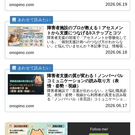
す。本記事では、チェックインやデブリーフィン
2026.06.19
onopino.com
グなど、チームでストレスを分かち合い、心理的
安全性を高める「対話の仕組み」を具体的に解説
します。
障害者施設のプロが教える！アセスメン
トから支援につなげる5ステップとコツ
障害者支援の現場で「アセスメントが形骸化して
いる」「個別支援計画へのつなげ方がわからな
い」と悩んでいませんか？本記事では、情報収集
から課題分析、支援計画作成までのプロセスを5
2026.06.18
onopino.com
つのステップで解説。ストレングス視点やICFの
活用など、質の高い支援を実現するための実践的
なコツを紹介します。
障害者支援の質が変わる！ノンバーバル
コミュニケーションの読み取り方（表
情・姿勢・視線）
障害者施設で「言葉が伝わらない」と悩む職員必
見。表情・姿勢・視線から利用者の真意を読み取
る「ノンバーバル（非言語）コミュニケーショ
ン」を徹底解説。観察のコツや具体的なサインの
2026.06.17
onopino.com
例を学び、信頼関係（ラポール）構築と不適切行
動の防止に役立てましょう。
Follow me!