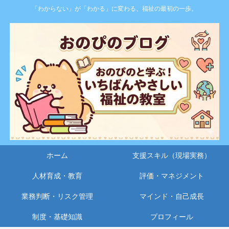
「わからない」が「わかる」に変わる、福祉の最初の一歩。
ホーム
支援スキル（現場実務）
人材育成・教育
評価・マネジメント
業務判断・リスク管理
マインド・自己成長
制度・基礎知識
プロフィール