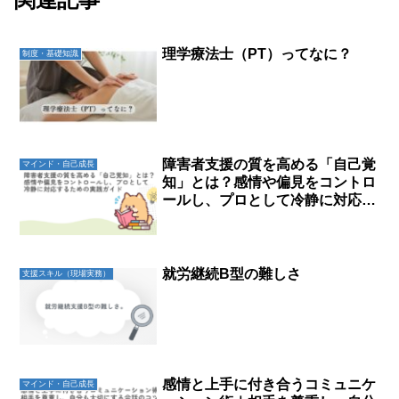
理学療法士（PT）ってなに？
制度・基礎知識
障害者支援の質を高める「自己覚
マインド・自己成長
知」とは？感情や偏見をコントロ
ールし、プロとして冷静に対応す
るための実践ガイド
就労継続B型の難しさ
支援スキル（現場実務）
感情と上手に付き合うコミュニケ
マインド・自己成長