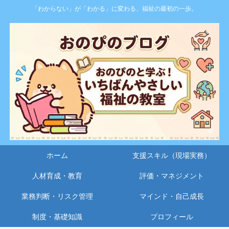
「わからない」が「わかる」に変わる、福祉の最初の一歩。
ホーム
支援スキル（現場実務）
人材育成・教育
評価・マネジメント
業務判断・リスク管理
マインド・自己成長
制度・基礎知識
プロフィール