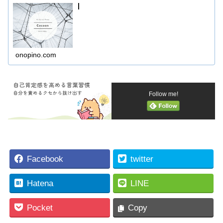
|
onopino.com
Follow me!
Facebook
twitter
Hatena
LINE
Pocket
Copy