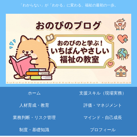
「わからない」が「わかる」に変わる、福祉の最初の一歩。
ホーム
支援スキル（現場実務）
人材育成・教育
評価・マネジメント
業務判断・リスク管理
マインド・自己成長
制度・基礎知識
プロフィール