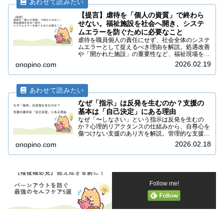
【提言】虐待を「個人の資質」で終わら
せない。福祉施設を社会へ開き、システ
ムエラーを防ぐために必要なこと
虐待を職員個人の責任にせず、社会全体のシステ
ムエラーとして捉えるべき理由を解説。処遇改善
や「開かれた施設」の重要性など、福祉現場を再
生するための提言をまとめました。
2026.02.19
onopino.com
なぜ「指示」は反発を生むのか？支援の
基本は「自己決定」にある理由
なぜ「〜しなさい」という指示は反発を生むの
か？心理的リアクタンスの仕組みから、自尊心を
傷つけない支援のあり方を解説。管理的な支援と
自立支援の違いや、自己決定がもたらす安心感な
2026.02.18
onopino.com
ど、明日からの声掛けが変わる「心の距離感」の
測り方を紹介します。
Follow me!