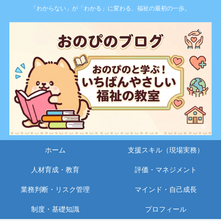
「わからない」が「わかる」に変わる、福祉の最初の一歩。
ホーム
支援スキル（現場実務）
人材育成・教育
評価・マネジメント
業務判断・リスク管理
マインド・自己成長
制度・基礎知識
プロフィール