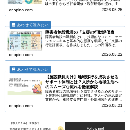
験の要件から初任者研修・現任研修の流れ、主任
相談支援専門員へのステップアップまで図解で紹
2026.05.25
onopino.com
介。資格失効を防ぐための注意点も網羅した完全
ガイドです。
障害者施設職員の「支援の行動評価表」
障害者施設の職員向けに、技術的なコミュニケー
ションスキルと基本的な態度を網羅した「支援の
行動評価表」を作成しました。この評価表は、
日々の支援を客観的に振り返り、専門性の向上に
つなげるためのツールとして活用いただけます。
2026.05.22
onopino.com
【施設職員向け】地域移行を成功させる
サポート体制とは？入所から地域生活へ
のスムーズな流れを徹底解説
障害者施設の地域移行を成功させるためのサポー
ト体制を現役職員向けに解説。本人への意思決定
支援から、相談支援専門員・外部機関との連携、
地域定着支援のポイントまで具体的に紹介しま
2026.05.21
onopino.com
す。「不安」を「安心」に変え、利用者の自立を
支える実践的なガイドです。
Follow me!