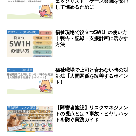
ェックリスト｜ケース会議を安心
して進めるために
福祉現場で役立つ5W1Hの使い方
支援スキル（現場実務）
｜報告・記録・支援計画に活かす
方法
福祉職場で上司と合わない時の対
マインド・自己成長
処法【人間関係を改善するポイン
ト】
【障害者施設】リスクマネジメン
業務判断・リスク管理
トの視点とは？事故・ヒヤリハッ
トを防ぐ実践ガイド