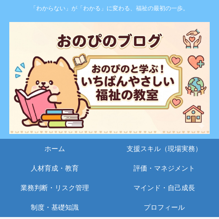
「わからない」が「わかる」に変わる、福祉の最初の一歩。
ホーム
支援スキル（現場実務）
人材育成・教育
評価・マネジメント
業務判断・リスク管理
マインド・自己成長
制度・基礎知識
プロフィール