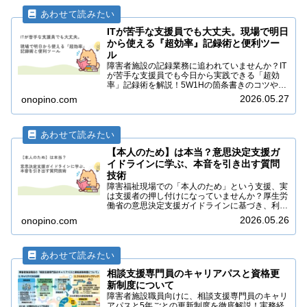
ITが苦手な支援員でも大丈夫。現場で明日
から使える『超効率』記録術と便利ツー
ル
障害者施設の記録業務に追われていませんか？IT
が苦手な支援員でも今日から実践できる「超効
率」記録術を解説！5W1Hの箇条書きのコツや、
音声入力・単語登録など、事務時間を劇的に減ら
2026.05.27
onopino.com
して支援の質を高める便利ツールとテクニックを
紹介します。
【本人のため】は本当？意思決定支援ガ
イドラインに学ぶ、本音を引き出す質問
技術
障害福祉現場での「本人のため」という支援、実
は支援者の押し付けになっていませんか？厚生労
働省の意思決定支援ガイドラインに基づき、利用
者の真のニーズや本音を引き出すための「オープ
2026.05.26
onopino.com
ン・クエスチョン」や「肯定的表現」などの具体
的な質問技術を解説します。
相談支援専門員のキャリアパスと資格更
新制度について
障害者施設職員向けに、相談支援専門員のキャリ
アパスと5年ごとの更新制度を徹底解説！実務経